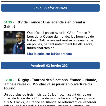
Jeudi 29 février 2024
04:35
XV de France : Une légende s'en prend à
-
Galthié
Que s'est-il passé avec le XV de France ?
Lors de la Coupe du monde, les hommes de
Fabien Galthié avaient réalisé un sans faute
en poules, battant notamment les All Blacks,
futurs finalistes de…
Lire la suite sur le10sport.com
Vendredi 02 février 2024
07:30
Rugby - Tournoi des 6 nations. France – Irlande,
-
la finale rêvée du Mondial va se jouer en ouverture du
Tournoi
Un peu plus de trois mois après leur retentissant échec en
quart de finale de la Coupe du monde face aux Springboks et
aux All Blacks, la France et l'Irlande se retrouvent ce vendredi
soir (21 h) à Marseille. Le contexte, les clés du match, les