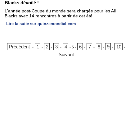
Blacks dévoilé !
L'année post-Coupe du monde sera chargée pour les All
Blacks avec 14 rencontres à partir de cet été.
Lire la suite sur quinzemondial.com
Précédent
1
2
3
4
6
7
8
9
10
-
-
-
-
-
5
-
-
-
-
-
-
Suivant