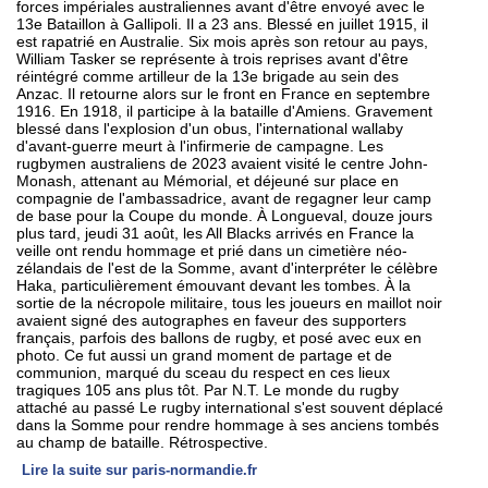
forces impériales australiennes avant d'être envoyé avec le
13e Bataillon à Gallipoli. Il a 23 ans. Blessé en juillet 1915, il
est rapatrié en Australie. Six mois après son retour au pays,
William Tasker se représente à trois reprises avant d'être
réintégré comme artilleur de la 13e brigade au sein des
Anzac. Il retourne alors sur le front en France en septembre
1916. En 1918, il participe à la bataille d'Amiens. Gravement
blessé dans l'explosion d'un obus, l'international wallaby
d'avant-guerre meurt à l'infirmerie de campagne. Les
rugbymen australiens de 2023 avaient visité le centre John-
Monash, attenant au Mémorial, et déjeuné sur place en
compagnie de l'ambassadrice, avant de regagner leur camp
de base pour la Coupe du monde. À Longueval, douze jours
plus tard, jeudi 31 août, les All Blacks arrivés en France la
veille ont rendu hommage et prié dans un cimetière néo-
zélandais de l'est de la Somme, avant d'interpréter le célèbre
Haka, particulièrement émouvant devant les tombes. À la
sortie de la nécropole militaire, tous les joueurs en maillot noir
avaient signé des autographes en faveur des supporters
français, parfois des ballons de rugby, et posé avec eux en
photo. Ce fut aussi un grand moment de partage et de
communion, marqué du sceau du respect en ces lieux
tragiques 105 ans plus tôt. Par N.T. Le monde du rugby
attaché au passé Le rugby international s'est souvent déplacé
dans la Somme pour rendre hommage à ses anciens tombés
au champ de bataille. Rétrospective.
Lire la suite sur paris-normandie.fr