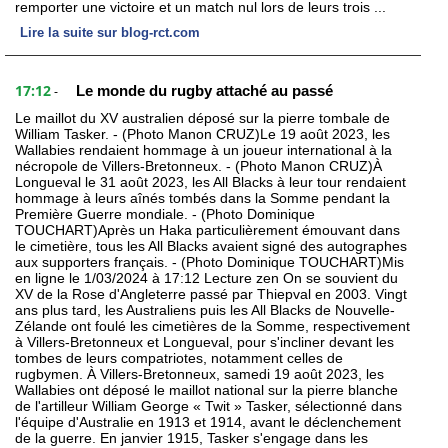
remporter une victoire et un match nul lors de leurs trois ...
Lire la suite sur blog-rct.com
17:12
Le monde du rugby attaché au passé
-
Le maillot du XV australien déposé sur la pierre tombale de
William Tasker. - (Photo Manon CRUZ)Le 19 août 2023, les
Wallabies rendaient hommage à un joueur international à la
nécropole de Villers-Bretonneux. - (Photo Manon CRUZ)À
Longueval le 31 août 2023, les All Blacks à leur tour rendaient
hommage à leurs aînés tombés dans la Somme pendant la
Première Guerre mondiale. - (Photo Dominique
TOUCHART)Après un Haka particulièrement émouvant dans
le cimetière, tous les All Blacks avaient signé des autographes
aux supporters français. - (Photo Dominique TOUCHART)Mis
en ligne le 1/03/2024 à 17:12 Lecture zen On se souvient du
XV de la Rose d'Angleterre passé par Thiepval en 2003. Vingt
ans plus tard, les Australiens puis les All Blacks de Nouvelle-
Zélande ont foulé les cimetières de la Somme, respectivement
à Villers-Bretonneux et Longueval, pour s'incliner devant les
tombes de leurs compatriotes, notamment celles de
rugbymen. À Villers-Bretonneux, samedi 19 août 2023, les
Wallabies ont déposé le maillot national sur la pierre blanche
de l'artilleur William George « Twit » Tasker, sélectionné dans
l'équipe d'Australie en 1913 et 1914, avant le déclenchement
de la guerre. En janvier 1915, Tasker s'engage dans les