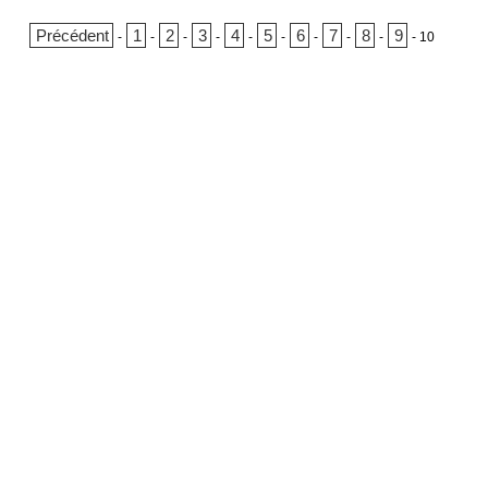
Précédent
1
2
3
4
5
6
7
8
9
-
-
-
-
-
-
-
-
-
-
10