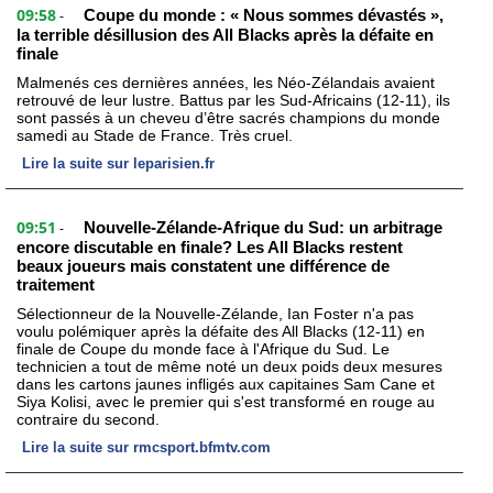
09:58
Coupe du monde : « Nous sommes dévastés »,
-
la terrible désillusion des All Blacks après la défaite en
finale
Malmenés ces dernières années, les Néo-Zélandais avaient
retrouvé de leur lustre. Battus par les Sud-Africains (12-11), ils
sont passés à un cheveu d’être sacrés champions du monde
samedi au Stade de France. Très cruel.
Lire la suite sur leparisien.fr
09:51
Nouvelle-Zélande-Afrique du Sud: un arbitrage
-
encore discutable en finale? Les All Blacks restent
beaux joueurs mais constatent une différence de
traitement
Sélectionneur de la Nouvelle-Zélande, Ian Foster n'a pas
voulu polémiquer après la défaite des All Blacks (12-11) en
finale de Coupe du monde face à l'Afrique du Sud. Le
technicien a tout de même noté un deux poids deux mesures
dans les cartons jaunes infligés aux capitaines Sam Cane et
Siya Kolisi, avec le premier qui s'est transformé en rouge au
contraire du second.
Lire la suite sur rmcsport.bfmtv.com