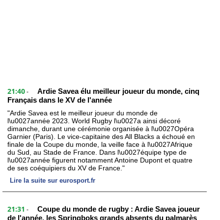
21:40
Ardie Savea élu meilleur joueur du monde, cinq
-
Français dans le XV de l'année
"Ardie Savea est le meilleur joueur du monde de
l\u0027année 2023. World Rugby l\u0027a ainsi décoré
dimanche, durant une cérémonie organisée à l\u0027Opéra
Garnier (Paris). Le vice-capitaine des All Blacks a échoué en
finale de la Coupe du monde, la veille face à l\u0027Afrique
du Sud, au Stade de France. Dans l\u0027équipe type de
l\u0027année figurent notamment Antoine Dupont et quatre
de ses coéquipiers du XV de France."
Lire la suite sur eurosport.fr
21:31
Coupe du monde de rugby : Ardie Savea joueur
-
de l'année, les Springboks grands absents du palmarès