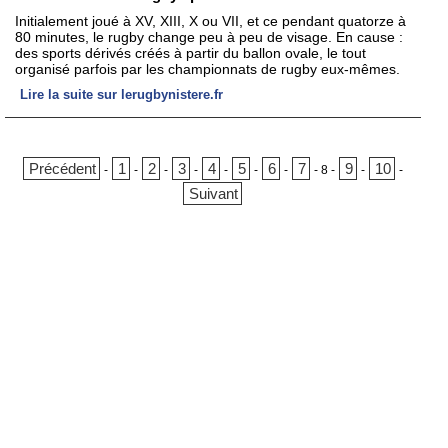
Initialement joué à XV, XIII, X ou VII, et ce pendant quatorze à
80 minutes, le rugby change peu à peu de visage. En cause :
des sports dérivés créés à partir du ballon ovale, le tout
organisé parfois par les championnats de rugby eux-mêmes.
Lire la suite sur lerugbynistere.fr
Précédent
1
2
3
4
5
6
7
9
10
-
-
-
-
-
-
-
-
8
-
-
-
Suivant