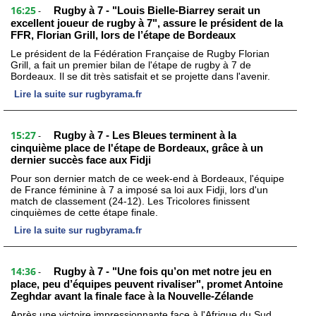
16:25
Rugby à 7 - "Louis Bielle-Biarrey serait un
-
excellent joueur de rugby à 7", assure le président de la
FFR, Florian Grill, lors de l’étape de Bordeaux
Le président de la Fédération Française de Rugby Florian
Grill, a fait un premier bilan de l'étape de rugby à 7 de
Bordeaux. Il se dit très satisfait et se projette dans l'avenir.
Lire la suite sur rugbyrama.fr
15:27
Rugby à 7 - Les Bleues terminent à la
-
cinquième place de l'étape de Bordeaux, grâce à un
dernier succès face aux Fidji
Pour son dernier match de ce week-end à Bordeaux, l'équipe
de France féminine à 7 a imposé sa loi aux Fidji, lors d'un
match de classement (24-12). Les Tricolores finissent
cinquièmes de cette étape finale.
Lire la suite sur rugbyrama.fr
14:36
Rugby à 7 - "Une fois qu’on met notre jeu en
-
place, peu d’équipes peuvent rivaliser", promet Antoine
Zeghdar avant la finale face à la Nouvelle-Zélande
Après une victoire impressionnante face à l'Afrique du Sud,