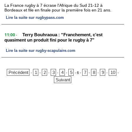
La France rugby à 7 écrase l'Afrique du Sud 21-12 à
Bordeaux et file en finale pour la première fois en 21 ans.
Lire la suite sur rugbypass.com
11:00
Terry Bouhraoua : “Franchement, c’est
-
quasiment un produit fini pour le rugby à 7”
Lire la suite sur rugby-scapulaire.com
Précédent
1
2
3
4
5
7
8
9
10
-
-
-
-
-
-
6
-
-
-
-
-
Suivant