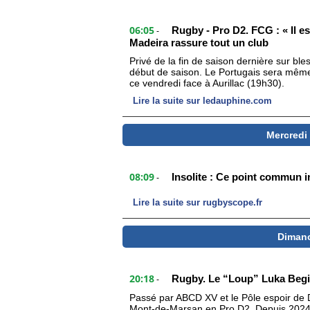
06:05
Rugby - Pro D2. FCG : « Il e
-
Madeira rassure tout un club
Privé de la fin de saison dernière sur b
début de saison. Le Portugais sera même
ce vendredi face à Aurillac (19h30).
Lire la suite sur ledauphine.com
Mercredi
08:09
Insolite : Ce point commun 
-
Lire la suite sur rugbyscope.fr
Dimanc
20:18
Rugby. Le “Loup” Luka Begi
-
Passé par ABCD XV et le Pôle espoir de D
Mont-de-Marsan en Pro D2. Depuis 2024, i