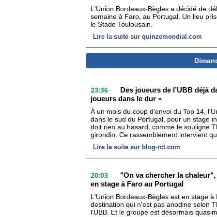
L'Union Bordeaux-Bègles a décidé de dél
semaine à Faro, au Portugal. Un lieu pr
le Stade Toulousain.
Lire la suite sur quinzemondial.com
Dimanc
23:36
Des joueurs de l’UBB déjà dan
-
joueurs dans le dur »
À un mois du coup d'envoi du Top 14, l'
dans le sud du Portugal, pour un stage i
doit rien au hasard, comme le souligne T
girondin. Ce rassemblement intervient que
Lire la suite sur blog-rct.com
20:03
"On va chercher la chaleur",
-
en stage à Faro au Portugal
L'Union Bordeaux-Bègles est en stage à 
destination qui n'est pas anodine selon T
l'UBB. Et le groupe est désormais quasim