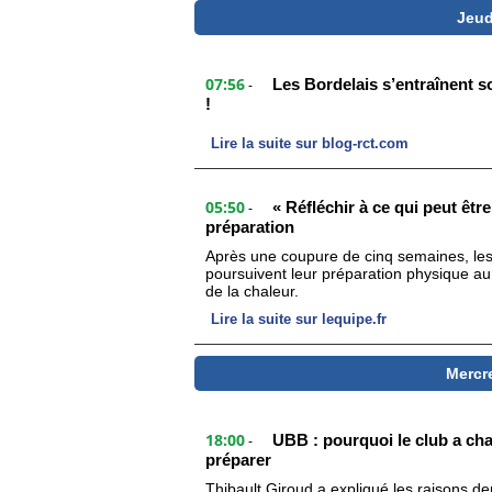
Jeud
07:56
Les Bordelais s’entraînent s
-
!
Lire la suite sur blog-rct.com
05:50
« Réfléchir à ce qui peut êtr
-
préparation
Après une coupure de cinq semaines, le
poursuivent leur préparation physique au 
de la chaleur.
Lire la suite sur lequipe.fr
Mercr
18:00
UBB : pourquoi le club a cha
-
préparer
Thibault Giroud a expliqué les raisons de