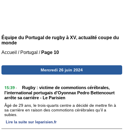
Équipe du Portugal de rugby à XV, actualité coupe du
monde
Accueil
/
Portugal
/
Page 10
Mercredi 26 juin 2024
15:39
Rugby : victime de commotions cérébrales,
-
l'international portugais d'Oyonnax Pedro Bettencourt
arrête sa carrière - Le Parisien
Âgé de 29 ans, le trois-quarts centre a décidé de mettre fin à
sa carrière en raison des commotions cérébrales qu'il a
subies.
Lire la suite sur leparisien.fr