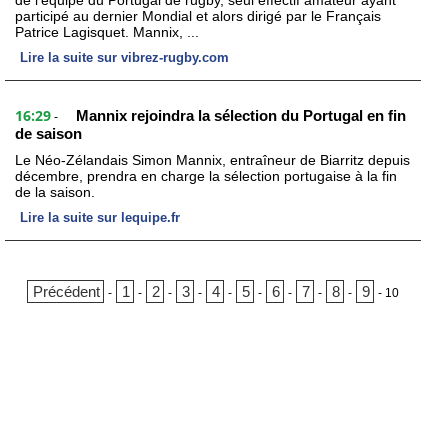
de l’équipe du Portugal de rugby, seul effectif amateur ayant
participé au dernier Mondial et alors dirigé par le Français
Patrice Lagisquet. Mannix, ...
Lire la suite sur vibrez-rugby.com
16:29
Mannix rejoindra la sélection du Portugal en fin
-
de saison
Le Néo-Zélandais Simon Mannix, entraîneur de Biarritz depuis
décembre, prendra en charge la sélection portugaise à la fin
de la saison.
Lire la suite sur lequipe.fr
Précédent
1
2
3
4
5
6
7
8
9
-
-
-
-
-
-
-
-
-
-
10