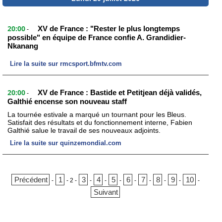
20:00
XV de France : "Rester le plus longtemps
-
possible" en équipe de France confie A. Grandidier-
Nkanang
Lire la suite sur rmcsport.bfmtv.com
20:00
XV de France : Bastide et Petitjean déjà validés,
-
Galthié encense son nouveau staff
La tournée estivale a marqué un tournant pour les Bleus.
Satisfait des résultats et du fonctionnement interne, Fabien
Galthié salue le travail de ses nouveaux adjoints.
Lire la suite sur quinzemondial.com
Précédent
1
3
4
5
6
7
8
9
10
-
-
2
-
-
-
-
-
-
-
-
-
Suivant