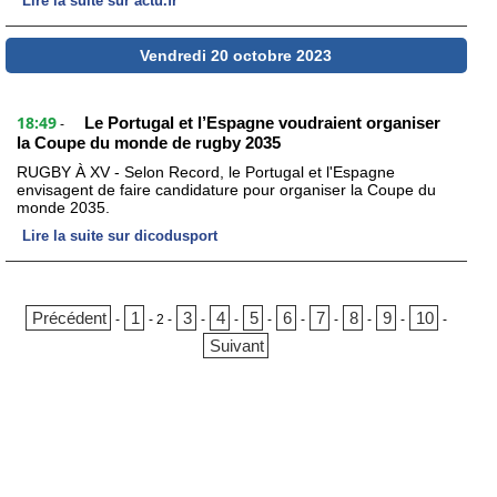
Lire la suite sur actu.fr
Vendredi 20 octobre 2023
18:49
Le Portugal et l’Espagne voudraient organiser
-
la Coupe du monde de rugby 2035
RUGBY À XV - Selon Record, le Portugal et l'Espagne
envisagent de faire candidature pour organiser la Coupe du
monde 2035.
Lire la suite sur dicodusport
Précédent
1
3
4
5
6
7
8
9
10
-
-
2
-
-
-
-
-
-
-
-
-
Suivant