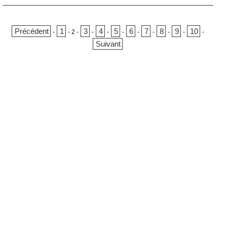
Précédent
1
3
4
5
6
7
8
9
10
-
-
2
-
-
-
-
-
-
-
-
-
Suivant