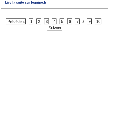
Lire la suite sur lequipe.fr
Précédent
1
2
3
4
5
6
7
9
10
-
-
-
-
-
-
-
-
8
-
-
-
Suivant