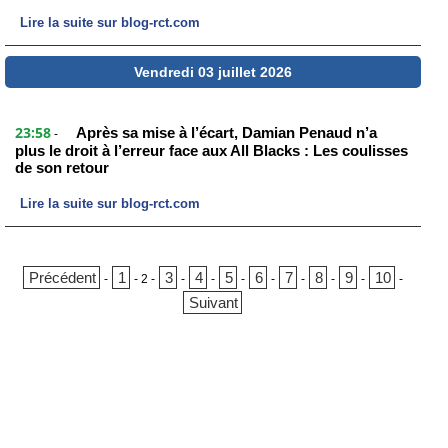
Lire la suite sur blog-rct.com
Vendredi 03 juillet 2026
23:58
Après sa mise à l’écart, Damian Penaud n’a
-
plus le droit à l’erreur face aux All Blacks : Les coulisses
de son retour
Lire la suite sur blog-rct.com
Précédent
1
3
4
5
6
7
8
9
10
-
-
2
-
-
-
-
-
-
-
-
-
Suivant