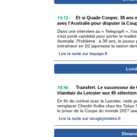
13:12
Et si Quade Cooper, 38 ans e
-
avec l'Australie pour disputer la Co
Dans une interview au « Telegraph », l'
s'est porté candidat pour porter le mail
Australie. Problème : à 38 ans, le joueur 
entraîneur en D2 japonaise la saison der
Lire la suite sur lequipe.fr
Lundi
10:46
Transfert. Le successeur de 
-
irlandais du Leinster aux 45 sélection
En fin de contrat avec le Leinster, cette
remplacer Cheslin Kolbe chez les Tokyo S
le priver de la Coupe du monde 2027 avec
Lire la suite sur lerugbynistere.fr
Dimanch