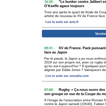
16:25
"Le bunker contre Jalibert es
-
O'Keeffe agace toujours
Trois ans après le quart de finale de C
arbitré de nouveau le XV de France face au
Lire la suite sur actu.fr
Vendred
09:31
XV de France. Pack puissant, 
-
face au Japon
Par le passé, le Japon a pu nous entho
2019 sur son propre sol, avec ce rugby 
qu’en est-il aujourd’hui ? À quelques jour
alignée par Eddie Jones ? Vainqueurs de l’I
Lire la suite sur xvovalie.com
07:00
Rugby. « Ça nous ouvre des 
-
son groupe en vue de la Coupe du m
À l'image de l'association entre Romain N
contre le Japon samedi (10h40), Fabien 