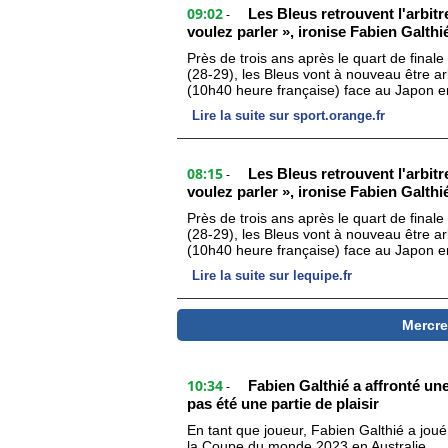
09:02
Les Bleus retrouvent l'arbitr
-
voulez parler », ironise Fabien Galt
Près de trois ans après le quart de fina
(28-29), les Bleus vont à nouveau être a
(10h40 heure française) face au Japon e
Lire la suite sur sport.orange.fr
08:15
Les Bleus retrouvent l'arbitr
-
voulez parler », ironise Fabien Galthi
Près de trois ans après le quart de fina
(28-29), les Bleus vont à nouveau être a
(10h40 heure française) face au Japon 
Lire la suite sur lequipe.fr
Mercre
10:34
Fabien Galthié a affronté une
-
pas été une partie de plaisir
En tant que joueur, Fabien Galthié a joué
la Coupe du monde 2023 en Australie.