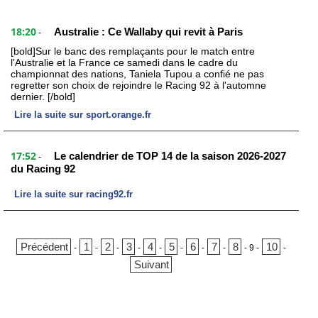
18:20
Australie : Ce Wallaby qui revit à Paris
-
[bold]Sur le banc des remplaçants pour le match entre
l'Australie et la France ce samedi dans le cadre du
championnat des nations, Taniela Tupou a confié ne pas
regretter son choix de rejoindre le Racing 92 à l'automne
dernier. [/bold]
Lire la suite sur sport.orange.fr
17:52
Le calendrier de TOP 14 de la saison 2026-2027
-
du Racing 92
Lire la suite sur racing92.fr
Précédent
1
2
3
4
5
6
7
8
10
-
-
-
-
-
-
-
-
-
9
-
-
Suivant