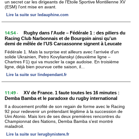
un secret car les dirigeants de l'Étoile Sportive Montilienne XV
(ESM) l'ont mise en avant.
Lire la suite sur ledauphine.com
14:54
Rugby dans l'Aude – Fédérale 1 : des piliers du
-
Racing Club Narbonnais et de Bourgoin ainsi qu'un
demi de mêlée de l'US Carcassonne signent à Leucate
Fédérale 1. Mais la surprise est ailleurs avec l'arrivée d'un
solide Ukrainien, Petro Kovylianskyi (deuxième ligne –
Chartres F1) qui va muscler la cage audoise. En troisième
ligne, déjà bien pourvue cette saison, il...
Lire la suite sur lindependant.fr
11:49
XV de France. 1 faute toutes les 16 minutes :
-
Demba Bamba et le paradoxe du rugby international
Il a doucement profité de son regain de forme avec le Racing
92 pour redevenir un prétendant légitime à la succession de
Uini Atonio. Mais lors de ses deux premières rencontres du
Championnat des Nations, Demba Bamba s'est montré
maladroit.
Lire la suite sur lerugbynistere.fr