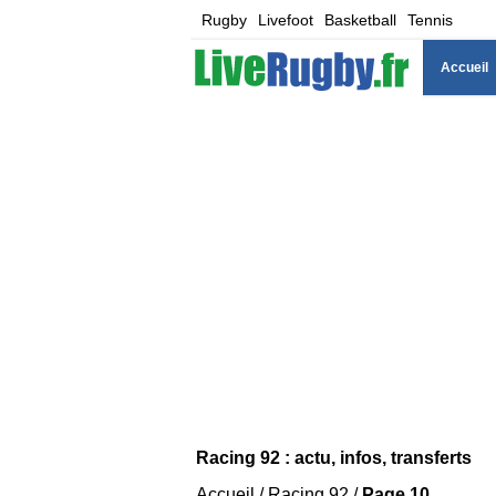
Rugby
Livefoot
Basketball
Tennis
Accueil
Racing 92 : actu, infos, transferts
Accueil
/
Racing 92
/
Page 10