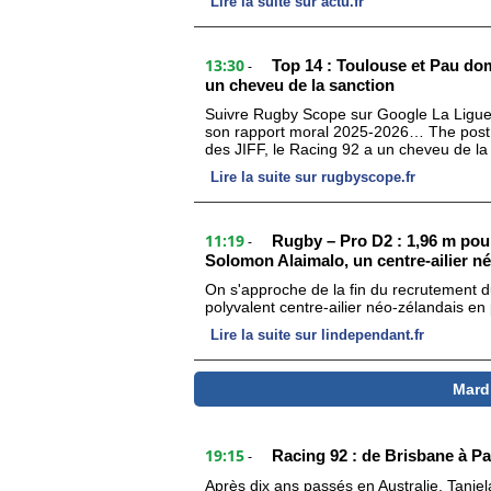
Lire la suite sur actu.fr
13:30
Top 14 : Toulouse et Pau dom
-
un cheveu de la sanction
Suivre Rugby Scope sur Google La Ligue n
son rapport moral 2025-2026… The post 
des JIFF, le Racing 92 a un cheveu de la
Lire la suite sur rugbyscope.fr
11:19
Rugby – Pro D2 : 1,96 m pour
-
Solomon Alaimalo, un centre-ailier 
On s'approche de la fin du recrutement du
polyvalent centre-ailier néo-zélandais e
Lire la suite sur lindependant.fr
Mardi
19:15
Racing 92 : de Brisbane à Par
-
Après dix ans passés en Australie, Taniel