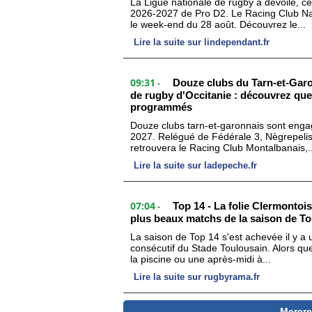
La Ligue nationale de rugby a dévoilé, ce j
2026-2027 de Pro D2. Le Racing Club N
le week-end du 28 août. Découvrez le...
Lire la suite sur lindependant.fr
09:31
Douze clubs du Tarn-et-Garo
-
de rugby d'Occitanie : découvrez quel
programmés
Douze clubs tarn-et-garonnais sont engag
2027. Relégué de Fédérale 3, Nègrepeliss
retrouvera le Racing Club Montalbanais,..
Lire la suite sur ladepeche.fr
07:04
Top 14 - La folie Clermontois
-
plus beaux matchs de la saison de To
La saison de Top 14 s'est achevée il y a
consécutif du Stade Toulousain. Alors qu
la piscine ou une après-midi à...
Lire la suite sur rugbyrama.fr
Mercre