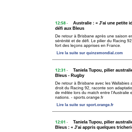
12:58
Australie : « J'ai une petite 
-
défi aux Bleus
De retour à Brisbane après une saison e
sérénité et de défi. Le pilier du Racing 
fort des leçons apprises en France.
Lire la suite sur quinzemondial.com
12:31
Taniela Tupou, pilier austral
-
Bleus - Rugby
De retour à Brisbane avec les Wallabies a
droit du Racing 92, raconte son adaptati
de mêlée lors du match entre l'Australie
nations. - sports.orange.fr
Lire la suite sur sport.orange.fr
12:01
Taniela Tupou, pilier austral
-
Bleus : « J'ai appris quelques tricheri