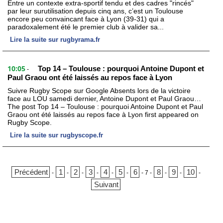
Entre un contexte extra-sportif tendu et des cadres "rincés"
par leur surutilisation depuis cinq ans, c’est un Toulouse
encore peu convaincant face à Lyon (39-31) qui a
paradoxalement été le premier club à valider sa...
Lire la suite sur rugbyrama.fr
10:05
Top 14 – Toulouse : pourquoi Antoine Dupont et
-
Paul Graou ont été laissés au repos face à Lyon
Suivre Rugby Scope sur Google Absents lors de la victoire
face au LOU samedi dernier, Antoine Dupont et Paul Graou…
The post Top 14 – Toulouse : pourquoi Antoine Dupont et Paul
Graou ont été laissés au repos face à Lyon first appeared on
Rugby Scope.
Lire la suite sur rugbyscope.fr
Précédent
1
2
3
4
5
6
8
9
10
-
-
-
-
-
-
-
7
-
-
-
-
Suivant