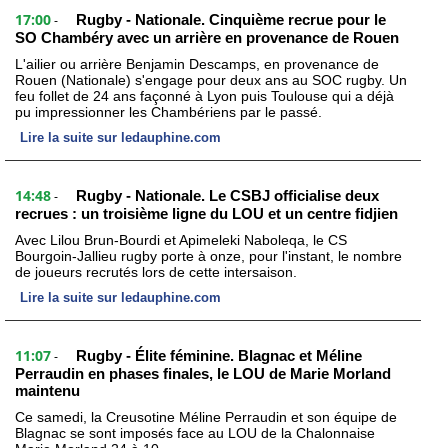
17:00
Rugby - Nationale. Cinquième recrue pour le
-
SO Chambéry avec un arrière en provenance de Rouen
L'ailier ou arrière Benjamin Descamps, en provenance de
Rouen (Nationale) s'engage pour deux ans au SOC rugby. Un
feu follet de 24 ans façonné à Lyon puis Toulouse qui a déjà
pu impressionner les Chambériens par le passé.
Lire la suite sur ledauphine.com
14:48
Rugby - Nationale. Le CSBJ officialise deux
-
recrues : un troisième ligne du LOU et un centre fidjien
Avec Lilou Brun-Bourdi et Apimeleki Naboleqa, le CS
Bourgoin-Jallieu rugby porte à onze, pour l'instant, le nombre
de joueurs recrutés lors de cette intersaison.
Lire la suite sur ledauphine.com
11:07
Rugby - Élite féminine. Blagnac et Méline
-
Perraudin en phases finales, le LOU de Marie Morland
maintenu
Ce samedi, la Creusotine Méline Perraudin et son équipe de
Blagnac se sont imposés face au LOU de la Chalonnaise