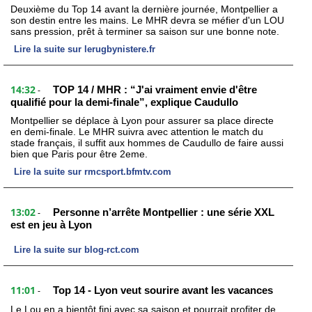
Deuxième du Top 14 avant la dernière journée, Montpellier a
son destin entre les mains. Le MHR devra se méfier d'un LOU
sans pression, prêt à terminer sa saison sur une bonne note.
Lire la suite sur lerugbynistere.fr
14:32
TOP 14 / MHR : “J'ai vraiment envie d'être
-
qualifié pour la demi-finale”, explique Caudullo
Montpellier se déplace à Lyon pour assurer sa place directe
en demi-finale. Le MHR suivra avec attention le match du
stade français, il suffit aux hommes de Caudullo de faire aussi
bien que Paris pour être 2eme.
Lire la suite sur rmcsport.bfmtv.com
13:02
Personne n’arrête Montpellier : une série XXL
-
est en jeu à Lyon
Lire la suite sur blog-rct.com
11:01
Top 14 - Lyon veut sourire avant les vacances
-
Le Lou en a bientôt fini avec sa saison et pourrait profiter de