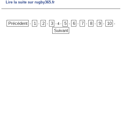
Lire la suite sur rugby365.fr
Précédent
1
2
3
5
6
7
8
9
10
-
-
-
-
4
-
-
-
-
-
-
-
Suivant