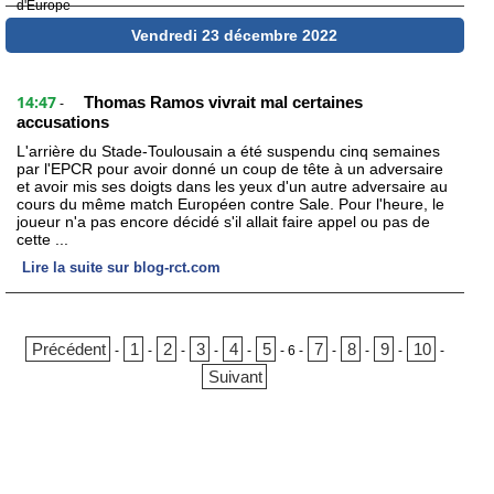
Vendredi 23 décembre 2022
14:47
Thomas Ramos vivrait mal certaines
-
accusations
L'arrière du Stade-Toulousain a été suspendu cinq semaines
par l'EPCR pour avoir donné un coup de tête à un adversaire
et avoir mis ses doigts dans les yeux d'un autre adversaire au
cours du même match Européen contre Sale. Pour l'heure, le
joueur n'a pas encore décidé s'il allait faire appel ou pas de
cette ...
Lire la suite sur blog-rct.com
Précédent
1
2
3
4
5
7
8
9
10
-
-
-
-
-
-
6
-
-
-
-
-
Suivant