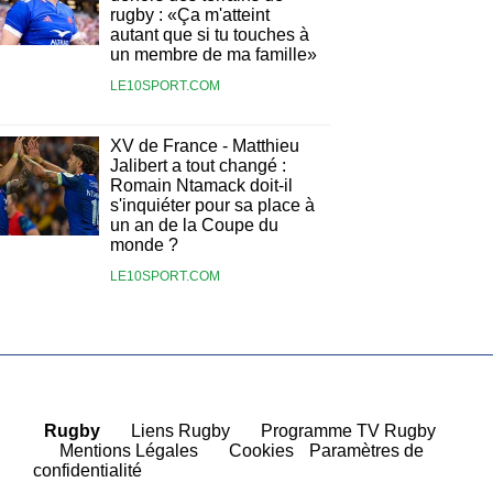
rugby : «Ça m'atteint
autant que si tu touches à
un membre de ma famille»
LE10SPORT.COM
XV de France - Matthieu
Jalibert a tout changé :
Romain Ntamack doit-il
s'inquiéter pour sa place à
un an de la Coupe du
monde ?
LE10SPORT.COM
Rugby
|
Liens Rugby
|
Programme TV Rugby
|
Mentions Légales
|
Cookies
Paramètres de
confidentialité