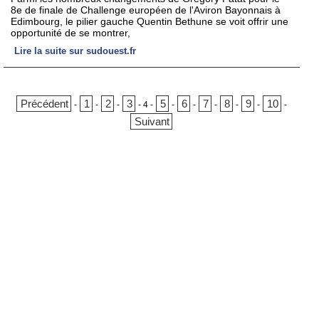
8e de finale de Challenge européen de l'Aviron Bayonnais à
Edimbourg, le pilier gauche Quentin Bethune se voit offrir une
opportunité de se montrer,
Lire la suite sur sudouest.fr
Précédent
1
2
3
5
6
7
8
9
10
-
-
-
-
4
-
-
-
-
-
-
-
Suivant