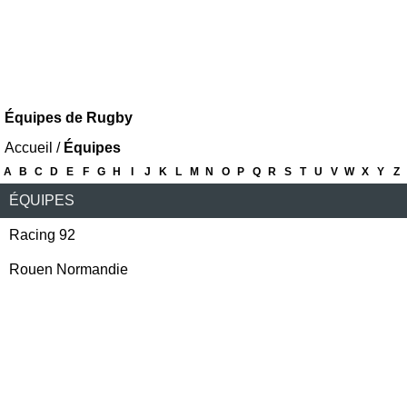
Équipes de Rugby
Accueil
/
Équipes
A
B
C
D
E
F
G
H
I
J
K
L
M
N
O
P
Q
R
S
T
U
V
W
X
Y
Z
ÉQUIPES
Racing 92
Rouen Normandie