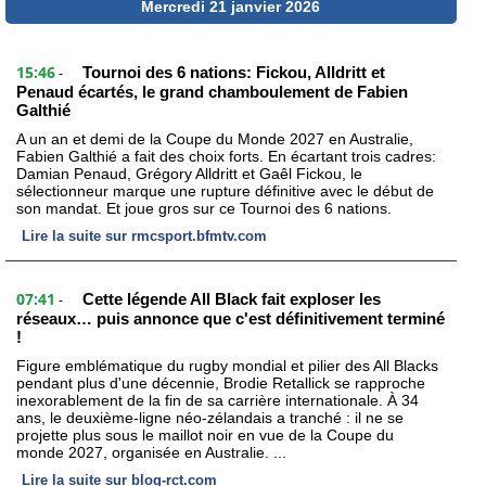
Mercredi 21 janvier 2026
15:46
Tournoi des 6 nations: Fickou, Alldritt et
-
Penaud écartés, le grand chamboulement de Fabien
Galthié
A un an et demi de la Coupe du Monde 2027 en Australie,
Fabien Galthié a fait des choix forts. En écartant trois cadres:
Damian Penaud, Grégory Alldritt et Gaêl Fickou, le
sélectionneur marque une rupture définitive avec le début de
son mandat. Et joue gros sur ce Tournoi des 6 nations.
Lire la suite sur rmcsport.bfmtv.com
07:41
Cette légende All Black fait exploser les
-
réseaux… puis annonce que c'est définitivement terminé
!
Figure emblématique du rugby mondial et pilier des All Blacks
pendant plus d'une décennie, Brodie Retallick se rapproche
inexorablement de la fin de sa carrière internationale. À 34
ans, le deuxième-ligne néo-zélandais a tranché : il ne se
projette plus sous le maillot noir en vue de la Coupe du
monde 2027, organisée en Australie. ...
Lire la suite sur blog-rct.com