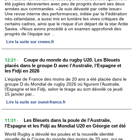
été jugées décevantes avec peu de progrès durant ses deux
années aux commandes. «Je suis dévasté par cette issue»
Une revue interne des performances, initiée par la Fédération
néo-zélandaise, a aussi mis en lumière les vives critiques de
certains cadres, ainsi que le risque d’un départ de la star Ardie
Savea. «Nous avons procédé à un examen approfondi des
progrès de l’équipe sur ...
Lire la suite sur cnews.fr
12:21
Coupe du monde du rugby U20. Les Bleuets
-
placés dans le groupe D avec l’Australie, l’Espagne et
les Fidji en 2026
L’équipe de France des moins de 20 ans a été placée dans le
groupe D du Mondial de rugby 2026 où figurent l’Australie,
l’Espagne et les Fidji, selon le tirage au sort dévoilé ce jeudi
15 janvier par...
Lire la suite sur ouest-france.fr
11:31
Les Bleuets dans la poule de l'Australie,
-
l'Espagne et les Fidji au Mondial U20 en Géorgie cet été
World Rugby a dévoilé les poules et la nouvelle identité
visuelle de la Coupe du monde des moins de 20 ans, qui se