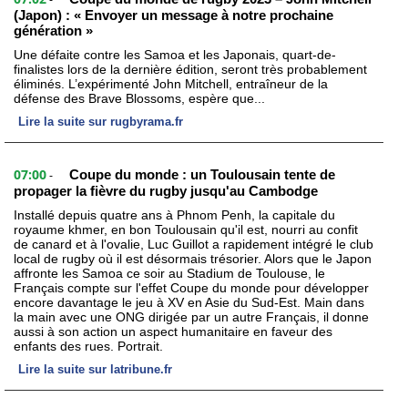
-
(Japon) : « Envoyer un message à notre prochaine
génération »
Une défaite contre les Samoa et les Japonais, quart-de-
finalistes lors de la dernière édition, seront très probablement
éliminés. L’expérimenté John Mitchell, entraîneur de la
défense des Brave Blossoms, espère que...
Lire la suite sur rugbyrama.fr
07:00
Coupe du monde : un Toulousain tente de
-
propager la fièvre du rugby jusqu'au Cambodge
Installé depuis quatre ans à Phnom Penh, la capitale du
royaume khmer, en bon Toulousain qu'il est, nourri au confit
de canard et à l'ovalie, Luc Guillot a rapidement intégré le club
local de rugby où il est désormais trésorier. Alors que le Japon
affronte les Samoa ce soir au Stadium de Toulouse, le
Français compte sur l'effet Coupe du monde pour développer
encore davantage le jeu à XV en Asie du Sud-Est. Main dans
la main avec une ONG dirigée par un autre Français, il donne
aussi à son action un aspect humanitaire en faveur des
enfants des rues. Portrait.
Lire la suite sur latribune.fr