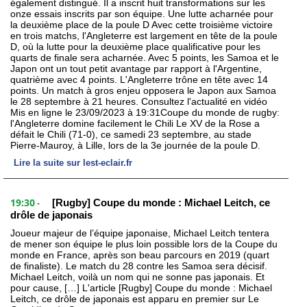
également distingué. Il a inscrit huit transformations sur les
onze essais inscrits par son équipe. Une lutte acharnée pour
la deuxième place de la poule D Avec cette troisième victoire
en trois matchs, l'Angleterre est largement en tête de la poule
D, où la lutte pour la deuxième place qualificative pour les
quarts de finale sera acharnée. Avec 5 points, les Samoa et le
Japon ont un tout petit avantage par rapport à l'Argentine,
quatrième avec 4 points. L'Angleterre trône en tête avec 14
points. Un match à gros enjeu opposera le Japon aux Samoa
le 28 septembre à 21 heures. Consultez l'actualité en vidéo
Mis en ligne le 23/09/2023 à 19:31Coupe du monde de rugby:
l'Angleterre domine facilement le Chili Le XV de la Rose a
défait le Chili (71-0), ce samedi 23 septembre, au stade
Pierre-Mauroy, à Lille, lors de la 3e journée de la poule D.
Lire la suite sur lest-eclair.fr
19:30
[Rugby] Coupe du monde : Michael Leitch, ce
-
drôle de japonais
Joueur majeur de l’équipe japonaise, Michael Leitch tentera
de mener son équipe le plus loin possible lors de la Coupe du
monde en France, après son beau parcours en 2019 (quart
de finaliste). Le match du 28 contre les Samoa sera décisif.
Michael Leitch, voilà un nom qui ne sonne pas japonais. Et
pour cause, […] L'article [Rugby] Coupe du monde : Michael
Leitch, ce drôle de japonais est apparu en premier sur Le