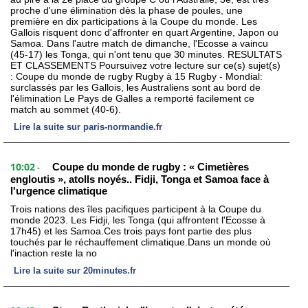
proche d'une élimination dès la phase de poules, une
première en dix participations à la Coupe du monde. Les
Gallois risquent donc d'affronter en quart Argentine, Japon ou
Samoa. Dans l'autre match de dimanche, l'Ecosse a vaincu
(45-17) les Tonga, qui n'ont tenu que 30 minutes. RESULTATS
ET CLASSEMENTS Poursuivez votre lecture sur ce(s) sujet(s)
: Coupe du monde de rugby Rugby à 15 Rugby - Mondial:
surclassés par les Gallois, les Australiens sont au bord de
l'élimination Le Pays de Galles a remporté facilement ce
match au sommet (40-6).
Lire la suite sur paris-normandie.fr
10:02
Coupe du monde de rugby : « Cimetières
-
engloutis », atolls noyés.. Fidji, Tonga et Samoa face à
l'urgence climatique
Trois nations des îles pacifiques participent à la Coupe du
monde 2023. Les Fidji, les Tonga (qui affrontent l'Ecosse à
17h45) et les Samoa.Ces trois pays font partie des plus
touchés par le réchauffement climatique.Dans un monde où
l'inaction reste la no
Lire la suite sur 20minutes.fr