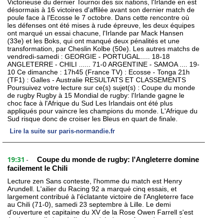
Victorieuse du dernier Tournoi des six nations, l'Irlande en est
désormais à 16 victoires d'affilée avant son dernier match de
poule face à l'Ecosse le 7 octobre. Dans cette rencontre où
les défenses ont été mises à rude épreuve, les deux équipes
ont marqué un essai chacune, l'Irlande par Mack Hansen
(33e) et les Boks, qui ont manqué deux pénalités et une
transformation, par Cheslin Kolbe (50e). Les autres matchs de
vendredi-samedi : GEORGIE - PORTUGAL..... 18-18
ANGLETERRE - CHILI ...... 71-0 ARGENTINE - SAMOA .... 19-
10 Ce dimanche : 17h45 (France TV) : Ecosse - Tonga 21h
(TF1) : Galles - Australie RESULTATS ET CLASSEMENTS
Poursuivez votre lecture sur ce(s) sujet(s) : Coupe du monde
de rugby Rugby à 15 Mondial de rugby: l'Irlande gagne le
choc face à l'Afrique du Sud Les Irlandais ont été plus
appliqués pour vaincre les champions du monde. L'Afrique du
Sud risque donc de croiser les Bleus en quart de finale.
Lire la suite sur paris-normandie.fr
19:31
Coupe du monde de rugby: l'Angleterre domine
-
facilement le Chili
Lecture zen Sans conteste, l'homme du match est Henry
Arundell. L'ailier du Racing 92 a marqué cinq essais, et
largement contribué à l'éclatante victoire de l'Angleterre face
au Chili (71-0), samedi 23 septembre à Lille. Le demi
d'ouverture et capitaine du XV de la Rose Owen Farrell s'est