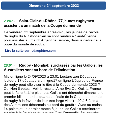
Dimanche 24 septembre 2023
23:47
Saint-Clair-du-Rhône. 77 jeunes rugbymen
-
assistent à un match de la Coupe du monde
Ce vendredi 22 septembre après-midi, les jeunes de l'école
de rugby du RC rhodanien se sont rendus à Saint-Étienne
pour assister au match Argentine/Samoa, dans le cadre de la
oupe du monde de rugby.
Lire la suite sur ledauphine.com
23:01
Rugby - Mondial: surclassés par les Gallois, les
-
Australiens sont au bord de l'élimination
Mis en ligne le 24/09/2023 à 23:01 Lecture zen Débat des
lecteurs 17 débatteurs en ligne17 en ligne L'équipe de France
de rugby peut-elle viser le titre à la Coupe du monde 2023 ?
Oui Non 6 votes - Voir le résultat Arno Bvs Oui Oui, la France
peut le faire !...Lire plus Les Gallois ont décroché dimanche le
premier billet pour les quarts de finale de la Coupe du monde
de rugby à la faveur de leur très large victoire 40 à 6 face à
des Australiens désormais au bord du gouffre. Avec au moins
14 points et un dernier match à jouer, les Gallois termineront
au pire à la 2e place du groupe C où l'Australie, 3e, est très