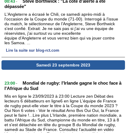
00:43
Steve Borthwick : "La cote d'alerte a été
-
dépassée"
L'Angleterre a écrasé le Chili, ce samedi après-midi à
l'occasion de la Coupe du monde (71-00). Interrogé à l'issue
du match, le sélectionneur de l'Angleterre, Steve Borthwick
s'est confié. Extrait: Je ne sais pas si j'ai vu une équipe de
réservistes, j'ai surtout vu une excellente
équipe d'Angleterre et vous verrez bien qui va jouer contre
les Samoa. ...
Lire la suite sur blog-rct.com
Samedi 23 septembre 2023
23:00
Mondial de rugby: l'Irlande gagne le choc face à
-
l'Afrique du Sud
Mis en ligne le 23/09/2023 à 23:00 Lecture zen Débat des
lecteurs 6 débatteurs en ligne6 en ligne L'équipe de France
de rugby peut-elle viser le titre à la Coupe du monde 2023 ?
Oui Non 6 votes - Voir le résultat Arno Bvs Oui Oui, la France
peut le faire !...Lire plus L'Irlande, première nation mondiale, a
battu l'Afrique du Sud, championne du monde en titre, 13 à 8
et s'est détachée en tête du groupe B du Mondial de rugby,
samedi au Stade de France. Consultez l'actualité en vidéo