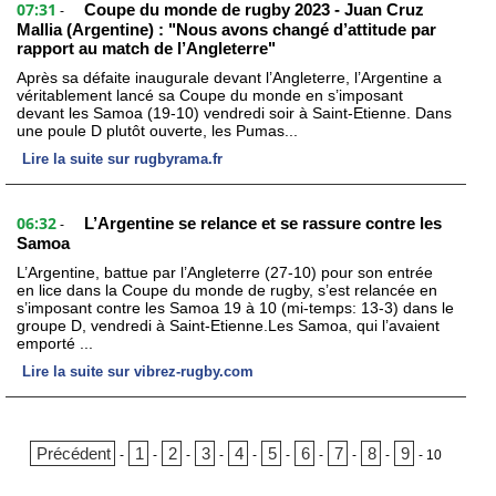
07:31
Coupe du monde de rugby 2023 - Juan Cruz
-
Mallia (Argentine) : "Nous avons changé d’attitude par
rapport au match de l’Angleterre"
Après sa défaite inaugurale devant l’Angleterre, l’Argentine a
véritablement lancé sa Coupe du monde en s’imposant
devant les Samoa (19-10) vendredi soir à Saint-Etienne. Dans
une poule D plutôt ouverte, les Pumas...
Lire la suite sur rugbyrama.fr
06:32
L’Argentine se relance et se rassure contre les
-
Samoa
L’Argentine, battue par l’Angleterre (27-10) pour son entrée
en lice dans la Coupe du monde de rugby, s’est relancée en
s’imposant contre les Samoa 19 à 10 (mi-temps: 13-3) dans le
groupe D, vendredi à Saint-Etienne.Les Samoa, qui l’avaient
emporté ...
Lire la suite sur vibrez-rugby.com
Précédent
1
2
3
4
5
6
7
8
9
-
-
-
-
-
-
-
-
-
-
10