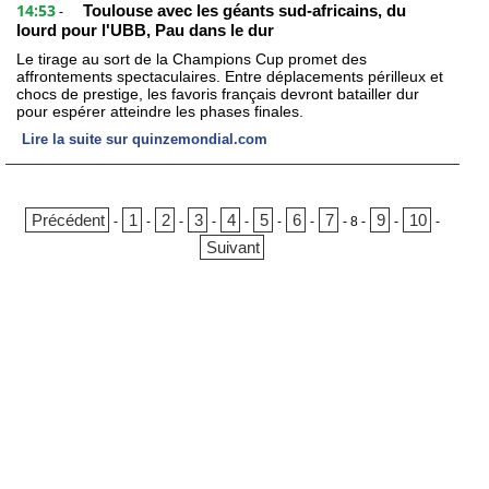
14:53
Toulouse avec les géants sud-africains, du
-
lourd pour l'UBB, Pau dans le dur
Le tirage au sort de la Champions Cup promet des
affrontements spectaculaires. Entre déplacements périlleux et
chocs de prestige, les favoris français devront batailler dur
pour espérer atteindre les phases finales.
Lire la suite sur quinzemondial.com
Précédent
1
2
3
4
5
6
7
9
10
-
-
-
-
-
-
-
-
8
-
-
-
Suivant