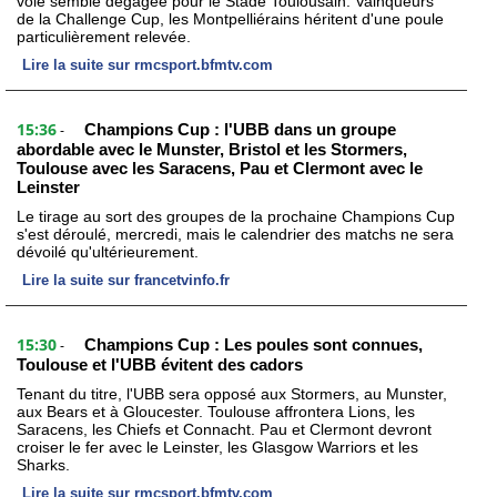
voie semble dégagée pour le Stade Toulousain. Vainqueurs
de la Challenge Cup, les Montpelliérains héritent d'une poule
particulièrement relevée.
Lire la suite sur rmcsport.bfmtv.com
15:36
Champions Cup : l'UBB dans un groupe
-
abordable avec le Munster, Bristol et les Stormers,
Toulouse avec les Saracens, Pau et Clermont avec le
Leinster
Le tirage au sort des groupes de la prochaine Champions Cup
s'est déroulé, mercredi, mais le calendrier des matchs ne sera
dévoilé qu'ultérieurement.
Lire la suite sur francetvinfo.fr
15:30
Champions Cup : Les poules sont connues,
-
Toulouse et l'UBB évitent des cadors
Tenant du titre, l'UBB sera opposé aux Stormers, au Munster,
aux Bears et à Gloucester. Toulouse affrontera Lions, les
Saracens, les Chiefs et Connacht. Pau et Clermont devront
croiser le fer avec le Leinster, les Glasgow Warriors et les
Sharks.
Lire la suite sur rmcsport.bfmtv.com