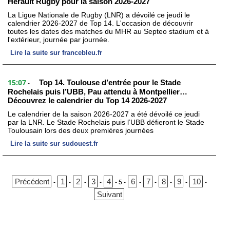
Hérault Rugby pour la saison 2026-2027
La Ligue Nationale de Rugby (LNR) a dévoilé ce jeudi le
calendrier 2026-2027 de Top 14. L'occasion de découvrir
toutes les dates des matches du MHR au Septeo stadium et à
l'extérieur, journée par journée.
Lire la suite sur francebleu.fr
15:07
Top 14. Toulouse d’entrée pour le Stade
-
Rochelais puis l’UBB, Pau attendu à Montpellier…
Découvrez le calendrier du Top 14 2026-2027
Le calendrier de la saison 2026-2027 a été dévoilé ce jeudi
par la LNR. Le Stade Rochelais puis l’UBB défieront le Stade
Toulousain lors des deux premières journées
Lire la suite sur sudouest.fr
Précédent
1
2
3
4
6
7
8
9
10
-
-
-
-
-
5
-
-
-
-
-
-
Suivant