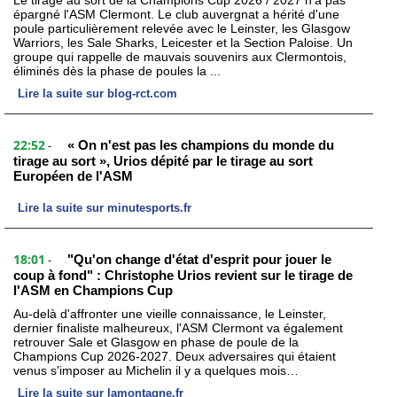
Le tirage au sort de la Champions Cup 2026 / 2027 n'a pas
épargné l'ASM Clermont. Le club auvergnat a hérité d'une
poule particulièrement relevée avec le Leinster, les Glasgow
Warriors, les Sale Sharks, Leicester et la Section Paloise. Un
groupe qui rappelle de mauvais souvenirs aux Clermontois,
éliminés dès la phase de poules la ...
Lire la suite sur blog-rct.com
22:52
« On n'est pas les champions du monde du
-
tirage au sort », Urios dépité par le tirage au sort
Européen de l'ASM
Lire la suite sur minutesports.fr
18:01
"Qu'on change d'état d'esprit pour jouer le
-
coup à fond" : Christophe Urios revient sur le tirage de
l'ASM en Champions Cup
Au-delà d'affronter une vieille connaissance, le Leinster,
dernier finaliste malheureux, l'ASM Clermont va également
retrouver Sale et Glasgow en phase de poule de la
Champions Cup 2026-2027. Deux adversaires qui étaient
venus s'imposer au Michelin il y a quelques mois…
Lire la suite sur lamontagne.fr