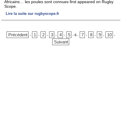
Africains… les poules sont connues first appeared on Rugby
Scope.
Lire la suite sur rugbyscope.fr
Précédent
1
2
3
4
5
7
8
9
10
-
-
-
-
-
-
6
-
-
-
-
-
Suivant