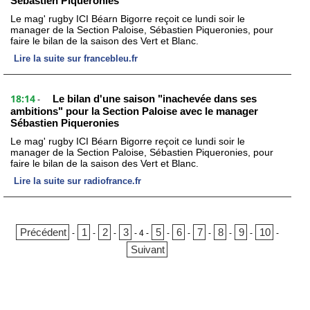
Sébastien Piqueronies
Le mag' rugby ICI Béarn Bigorre reçoit ce lundi soir le
manager de la Section Paloise, Sébastien Piqueronies, pour
faire le bilan de la saison des Vert et Blanc.
Lire la suite sur francebleu.fr
18:14
Le bilan d'une saison "inachevée dans ses
-
ambitions" pour la Section Paloise avec le manager
Sébastien Piqueronies
Le mag' rugby ICI Béarn Bigorre reçoit ce lundi soir le
manager de la Section Paloise, Sébastien Piqueronies, pour
faire le bilan de la saison des Vert et Blanc.
Lire la suite sur radiofrance.fr
Précédent
1
2
3
5
6
7
8
9
10
-
-
-
-
4
-
-
-
-
-
-
-
Suivant