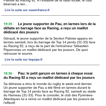
Paloise au Racing 92. À l’initiative de la radio locale, le club
béarnais a ten...
Lire la suite sur ouest-france.fr
19:39
Le jeune supporter de Pau, en larmes lors de la
-
défaite en barrage face au Racing, a reçu un maillot
dédicacé des joueurs
Géraud, le jeune supporter de la Section Paloise apparu en
larmes samedi, lors du barrage de Top 14 perdu (31-33) face
au Racing 92, a reçu de la part de l'entraîneur Sébastien
Piqueronies un maillot dédicacé par les joueurs. De quoi
retrouver le sourire.
Lire la suite sur lequipe.fr
18:36
Pau: le petit garçon en larmes à chaque essai
-
du Racing 92 a reçu un maillot dédicacé par les joueurs
Sa détresse a ému le monde du rugby le week-end dernier.
Un jeune supporter de Pau a été filmé en larmes durant le
barrage de Top 14 perdu face au Racing 92, samedi au stade
du Hameau (31-33). Pour le consoler, le club des Pyrénées-
Atlantiques lui a remis un maillot dédicacé par les joueurs de
l'effectif.