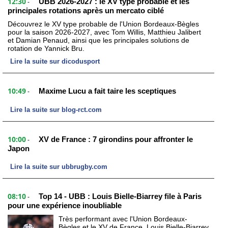
12:30
UBB 2026-2027 : le XV type probable et les
-
principales rotations après un mercato ciblé
Découvrez le XV type probable de l'Union Bordeaux-Bègles
pour la saison 2026-2027, avec Tom Willis, Matthieu Jalibert
et Damian Penaud, ainsi que les principales solutions de
rotation de Yannick Bru.
Lire la suite sur dicodusport
10:49
Maxime Lucu a fait taire les sceptiques
-
Lire la suite sur blog-rct.com
10:00
XV de France : 7 girondins pour affronter le
-
Japon
Lire la suite sur ubbrugby.com
08:10
Top 14 - UBB : Louis Bielle-Biarrey file à Paris
-
pour une expérience inoubliable
Très performant avec l'Union Bordeaux-
Bègles et le XV de France, Louis Bielle-Biarrey