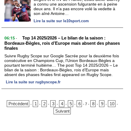
a connu une ascension fulgurante en à peine
deux ans. Il n'a pas encore volé la vedette à
son aîné Antoine…
Lire la suite sur le10sport.com
06:15
Top 14 2025/2026 – Le bilan de la saison :
-
Bordeaux-Bègles, rois d’Europe mais absent des phases
finales
Suivre Rugby Scope sur Google Sacrée pour la deuxième fois
consécutive en Champions Cup, l'Union Bordeaux-Bègles a
pourtant terminé huitième… The post Top 14 2025/2026 – Le
bilan de la saison : Bordeaux-Bègles, rois d’Europe mais
absent des phases finales first appeared on Rugby Scope.
Lire la suite sur rugbyscope.fr
Précédent
1
2
3
4
5
6
8
9
10
-
-
-
-
-
-
-
7
-
-
-
-
Suivant