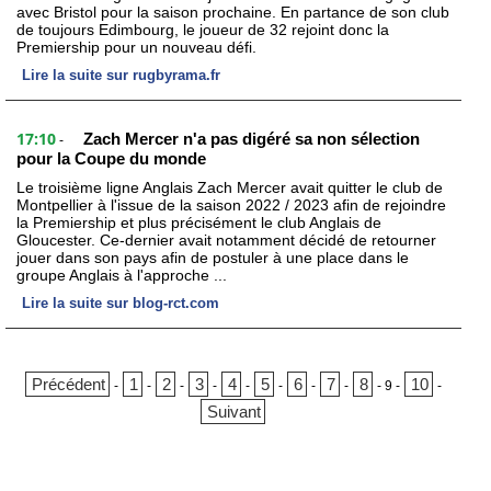
avec Bristol pour la saison prochaine. En partance de son club
de toujours Edimbourg, le joueur de 32 rejoint donc la
Premiership pour un nouveau défi.
Lire la suite sur rugbyrama.fr
17:10
Zach Mercer n'a pas digéré sa non sélection
-
pour la Coupe du monde
Le troisième ligne Anglais Zach Mercer avait quitter le club de
Montpellier à l'issue de la saison 2022 / 2023 afin de rejoindre
la Premiership et plus précisément le club Anglais de
Gloucester. Ce-dernier avait notamment décidé de retourner
jouer dans son pays afin de postuler à une place dans le
groupe Anglais à l'approche ...
Lire la suite sur blog-rct.com
Précédent
1
2
3
4
5
6
7
8
10
-
-
-
-
-
-
-
-
-
9
-
-
Suivant