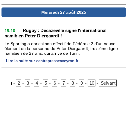
Mercredi 27 août 2025
19:10
Rugby : Decazeville signe l'international
-
namibien Peter Diergaardt !
Le Sporting a enrichi son effectif de Fédérale 2 d'un nouvel
élément en la personne de Peter Diergaardt, troisième ligne
namibien de 27 ans, qui arrive de Turin.
Lire la suite sur centrepresseaveyron.fr
2
3
4
5
6
7
8
9
10
Suivant
1
-
-
-
-
-
-
-
-
-
-