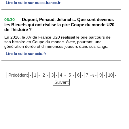
Lire la suite sur ouest-france.fr
06:30
Dupont, Penaud, Jelonch... Que sont devenus
-
les Bleuets qui ont réalisé la pire Coupe du monde U20
de l'histoire ?
En 2016, le XV de France U20 réalisait le pire parcours de
son histoire en Coupe du monde. Avec, pourtant, une
génération dorée et d'immenses joueurs dans ses rangs.
Lire la suite sur actu.fr
Précédent
1
2
3
4
5
6
7
9
10
-
-
-
-
-
-
-
-
8
-
-
-
Suivant