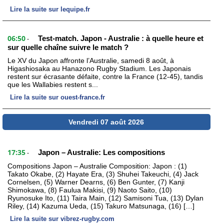
Lire la suite sur lequipe.fr
06:50
Test-match. Japon - Australie : à quelle heure et
-
sur quelle chaîne suivre le match ?
Le XV du Japon affronte l’Australie, samedi 8 août, à
Higashiosaka au Hanazono Rugby Stadium. Les Japonais
restent sur écrasante défaite, contre la France (12-45), tandis
que les Wallabies restent s...
Lire la suite sur ouest-france.fr
Vendredi 07 août 2026
17:35
Japon – Australie: Les compositions
-
Compositions Japon – Australie Composition: Japon : (1)
Takato Okabe, (2) Hayate Era, (3) Shuhei Takeuchi, (4) Jack
Cornelsen, (5) Warner Dearns, (6) Ben Gunter, (7) Kanji
Shimokawa, (8) Faulua Makisi, (9) Naoto Saito, (10)
Ryunosuke Ito, (11) Taira Main, (12) Samisoni Tua, (13) Dylan
Riley, (14) Kazuma Ueda, (15) Takuro Matsunaga, (16) […]
Lire la suite sur vibrez-rugby.com