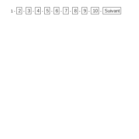
2
3
4
5
6
7
8
9
10
Suivant
1
-
-
-
-
-
-
-
-
-
-