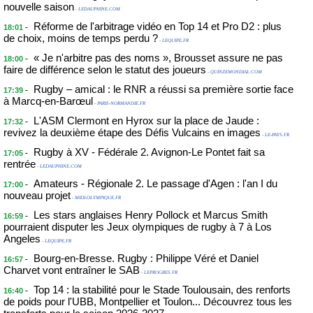
nouvelle saison
- LEDAUPHINE.COM
Réforme de l'arbitrage vidéo en Top 14 et Pro D2 : plus
-
18:01
de choix, moins de temps perdu ?
- LEQUIPE.FR
« Je n'arbitre pas des noms », Brousset assure ne pas
-
18:00
faire de différence selon le statut des joueurs
- QUINZEMONDIAL.COM
Rugby – amical : le RNR a réussi sa première sortie face
-
17:39
à Marcq-en-Barœul
- PARIS-NORMANDIE.FR
L'ASM Clermont en Hyrox sur la place de Jaude :
-
17:32
revivez la deuxième étape des Défis Vulcains en images
- LE-PAYS.FR
Rugby à XV - Fédérale 2. Avignon-Le Pontet fait sa
-
17:05
rentrée
- LEDAUPHINE.COM
Amateurs - Régionale 2. Le passage d'Agen : l'an I du
-
17:00
nouveau projet
- MIDI-OLYMPIQUE.FR
Les stars anglaises Henry Pollock et Marcus Smith
-
16:59
pourraient disputer les Jeux olympiques de rugby à 7 à Los
Angeles
- LEQUIPE.FR
Bourg-en-Bresse. Rugby : Philippe Véré et Daniel
-
16:57
Charvet vont entraîner le SAB
- LEPROGRES.FR
Top 14 : la stabilité pour le Stade Toulousain, des renforts
-
16:40
de poids pour l'UBB, Montpellier et Toulon... Découvrez tous les