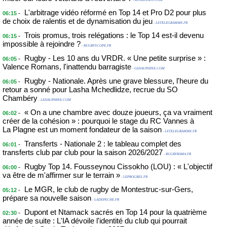
- RUGBYPASS.COM
L'arbitrage vidéo réformé en Top 14 et Pro D2 pour plus
-
06:15
de choix de ralentis et de dynamisation du jeu
- LETELEGRAMME.FR
Trois promus, trois relégations : le Top 14 est-il devenu
-
06:15
impossible à rejoindre ?
- RUGBYSCOPE.FR
Rugby - Les 10 ans du VRDR. « Une petite surprise » :
-
06:05
Valence Romans, l'inattendu barragiste
- LEDAUPHINE.COM
Rugby - Nationale. Après une grave blessure, l'heure du
-
06:05
retour a sonné pour Lasha Mchedlidze, recrue du SO
Chambéry
- LEDAUPHINE.COM
« On a une chambre avec douze joueurs, ça va vraiment
-
06:02
créer de la cohésion » : pourquoi le stage du RC Vannes à
La Plagne est un moment fondateur de la saison
- LETELEGRAMME.FR
Transferts - Nationale 2 : le tableau complet des
-
06:01
transferts club par club pour la saison 2026/2027
- RUGBYRAMA.FR
Rugby Top 14. Fousseynou Cissokho (LOU) : « L'objectif
-
06:00
va être de m'affirmer sur le terrain »
- LEPROGRES.FR
Le MGR, le club de rugby de Montestruc-sur-Gers,
-
05:12
prépare sa nouvelle saison
- LADEPECHE.FR
Dupont et Ntamack sacrés en Top 14 pour la quatrième
-
02:30
année de suite : L'IA dévoile l'identité du club qui pourrait