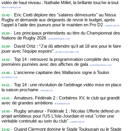
vidéo de haut niveau : Nathalie Millet, la brillante touche-à-tout
-
MIDI-OLYMPIQUE.FR
Eric Ciotti déplore des "salaires démesurés" au Nissa
-
15:42
Rugby et demande aux dirigeants de revoir le budget, après
l'appel à l'aide des joueurs pour le maintien en Pro D2
- LADEPECHE.FR
Les principaux prétendants au titre du Championnat des
-
15:04
Nations de Rugby 2026
- QUINZEMONDIAL.COM
David Ortiz : “J'ai dû attendre qu'il ait 18 ans pour le faire
-
15:00
jouer avec l'équipe espoirs”
- RUGBY-SCAPULAIRE.COM
Top 14 : retrouvez la programmation complète des cinq
-
14:52
premières journées avec des affiches de gala
- QUINZEMONDIAL.COM
L'ancienne capitaine des Wallaroos signe à Toulon
-
14:46
-
RUGBYPASS.COM
Top 14 : une révolution de l’arbitrage vidéo mise en place
-
14:21
la saison prochaine
- LEFIGARO.FR
Amateurs. Fédérale 2 : Corbières XV, le club qui grandit
-
14:01
avec de grandes ambitions
- RUGBYRAMA.FR
Rugby amateur - Fédérale 1 : Nicolas Ufferte défend un
-
14:00
projet ambitieux pour l'US L'Isle-Jourdain et veut "créer une
véritable continuité au sein du club"
- LADEPECHE.FR
Quand Clermont domine le Stade Toulousain ou le Stade
-
13:42