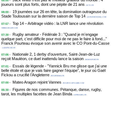
-
08:00
joueurs sont plus forts, dont une pépite de 21 ans
- ACTU.FR
19 journées sur 26 en tête, la domination outrageuse du
-
08:00
Stade Toulousain sur la dernière saison de Top 14
- QUINZEMONDIAL.COM
Top 14 – Arbitrage vidéo : la LNR lance une révolution
-
07:57
-
VIBREZ-RUGBY.COM
Rugby amateur - Fédérale 3 : "Quand je m'engage
-
07:30
quelque part, c'est difficile pour moi de ne pas le faire à fond..."
Franck Pourteau évoque son avenir avec le CO Pont-du-Casse
- LADEPECHE.FR
Nationale 2, 1 derby d’ouverture, Saint-Jean-de-Luz
-
07:06
reçoit Mauléon, ce duel inattendu lance la saison
- MEMOSPORT.FR
Essais de légende - "Yannick Bru me glisse que j'ai une
-
07:01
belle étoile et que je vais faire gagner l'équipe", le jour où Gaël
Fickou a crucifié l'Angleterre
- RUGBYRAMA.FR
Mateo Aragon rejoint Vannes
-
07:00
- RUGBY-SCAPULAIRE.COM
Figures de nos communes. Pétanque, danse, rugby,
-
06:30
tarot, les multiples facettes de Jean Binda
- LEPROGRES.FR