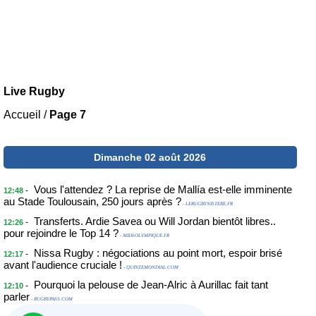
Live Rugby
Accueil
/
Page 7
Dimanche 02 août 2026
Vous l'attendez ? La reprise de Mallía est-elle imminente
-
12:48
au Stade Toulousain, 250 jours après ?
- LERUGBYNISTERE.FR
Transferts. Ardie Savea ou Will Jordan bientôt libres..
-
12:26
pour rejoindre le Top 14 ?
- MIDI-OLYMPIQUE.FR
Nissa Rugby : négociations au point mort, espoir brisé
-
12:17
avant l'audience cruciale !
- QUINZEMONDIAL.COM
Pourquoi la pelouse de Jean-Alric à Aurillac fait tant
-
12:10
parler
- RUGBYPASS.COM