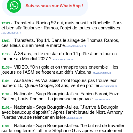
Suivez-nous sur WhatsApp !
Transferts. Racing 92 oui, mais aussi La Rochelle, Paris
-
12:03
et bien sûr Toulouse : Ramos, l'objet de toutes les convoitises
-
MIDI-OLYMPIQUE.FR
Transferts. Top 14. Dans le sillage de Thomas Ramos,
-
12:01
ces Bleus qui animent le marché
- MIDI-OLYMPIQUE.FR
À 39 ans, cette ex-star du Top 14 prête à un retour en
-
11:36
fanfare au Mondial 2027 ?
- LERUGBYNISTERE.FR
VIDEO. “On rigole et on transpire tous ensemble” : les
-
11:35
joueurs de l'ASM se frottent aux défis Vulcains
- FRANCETVINFO.FR
Australie : les Wallabies n'ont toujours pas trouvé leur
-
11:04
numéro 10, Quade Cooper, 38 ans, veut en profiter
- RUGBYSCOPE.FR
Nationale - Saga Bourgoin-Jallieu. Fabien Faroni, Enzo
-
11:01
Gaifem, Louis Ponton... La jeunesse au pouvoir
- RUGBYRAMA.FR
Nationale - Saga Bourgoin-Jallieu. "J'arrive à Bourgoin
-
11:01
avec beaucoup d'appétit" : Après l'arrêt brutal de Niort, Anthony
Fuertes veut se relancer en Isère
- RUGBYRAMA.FR
Nationale - Saga Bourgoin-Jallieu. "Le but est de travailler
-
11:01
sur le long terme", affirme Stéphane Glas après le recrutement