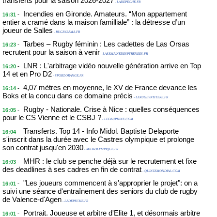
transferts pour la saison 2026-2027
- LADEPECHE.FR
Incendies en Gironde. Amateurs. “Mon appartement
-
16:31
entier a cramé dans la maison familliale” : la détresse d’un
joueur de Salles
- RUGBYRAMA.FR
Tarbes – Rugby féminin : Les cadettes de Las Orsas
-
16:23
recrutent pour la saison à venir
- LASEMAINEDESPYRENEES.FR
LNR : L'arbitrage vidéo nouvelle génération arrive en Top
-
16:20
14 et en Pro D2
- SPORT.ORANGE.FR
4,07 mètres en moyenne, le XV de France devance les
-
16:14
Boks et la concu dans ce domaine précis
- LERUGBYNISTERE.FR
Rugby - Nationale. Crise à Nice : quelles conséquences
-
16:05
pour le CS Vienne et le CSBJ ?
- LEDAUPHINE.COM
Transferts. Top 14 - Info Midol. Baptiste Delaporte
-
16:04
s'inscrit dans la durée avec le Castres olympique et prolonge
son contrat jusqu'en 2030
- MIDI-OLYMPIQUE.FR
MHR : le club se penche déjà sur le recrutement et fixe
-
16:03
des deadlines à ses cadres en fin de contrat
- QUINZEMONDIAL.COM
"Les joueurs commencent à s'approprier le projet": on a
-
16:01
suivi une séance d'entraînement des seniors du club de rugby
de Valence-d'Agen
- LADEPECHE.FR
Portrait. Joueuse et arbitre d'Elite 1, et désormais arbitre
-
16:01