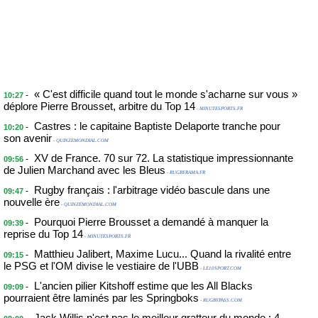
« C'est difficile quand tout le monde s'acharne sur vous »
-
10:27
déplore Pierre Brousset, arbitre du Top 14
- MINUTESPORTS.FR
Castres : le capitaine Baptiste Delaporte tranche pour
-
10:20
son avenir
- QUINZEMONDIAL.COM
XV de France. 70 sur 72. La statistique impressionnante
-
09:56
de Julien Marchand avec les Bleus
- RUGBYRAMA.FR
Rugby français : l'arbitrage vidéo bascule dans une
-
09:47
nouvelle ère
- QUINZEMONDIAL.COM
Pourquoi Pierre Brousset a demandé à manquer la
-
09:39
reprise du Top 14
- MINUTESPORTS.FR
Matthieu Jalibert, Maxime Lucu... Quand la rivalité entre
-
09:15
le PSG et l'OM divise le vestiaire de l'UBB
- LE10SPORT.COM
L'ancien pilier Kitshoff estime que les All Blacks
-
09:09
pourraient être laminés par les Springboks
- RUGBYPASS.COM
Jack Willis n'est pas le meilleur gratteur du monde : 4