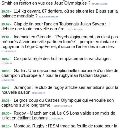
Smith en renfort en vue des Jeux Olympiques ?
- RUGBYSCOPE.FR
114 kg devant, 87 derrière, où se situent les Bleus sur la
-
19:37
balance mondiale ?
- LERUGBYNISTERE.FR
Clap de fin pour l’ancien Toulonnais Julian Savea : Il
-
19:07
débute une toute nouvelle carrière !
- BLOG-RCT.COM
Incendie en Gironde - "Psychologiquement, on n'est pas
-
19:01
préparés à voir une ville partir en fumée" : pompier volontaire et
rugbyman à Lège-Cap-Ferret, il raconte l'enfer des incendies
-
RUGBYRAMA.FR
Ce que la règle des huit remplacements va changer
-
18:52
-
LEQUIPE.FR
Garlin : Une saison exceptionnelle couronné d’un titre de
-
18:48
champion d’Europe à 7 pour le rugbyman Nathan Gagnac
-
SUDOUEST.FR
Jurançon : le club de rugby affiche ses ambitions pour la
-
18:47
nouvelle saison
- SUDOUEST.FR
Le gros coup du Castres Olympique qui verrouille son
-
18:36
capitaine sur le long terme !
- MINUTESPORTS.FR
Rugby - Match amical. Le CS Lons valide son mois de
-
18:30
juillet en étrillant Louhans
- LEPROGRES.FR
Monteux. Rugby : l'ESM trace sa feuille de route pour la
-
18:10