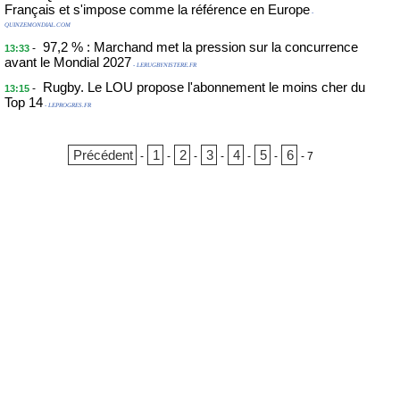
Français et s'impose comme la référence en Europe
-
QUINZEMONDIAL.COM
97,2 % : Marchand met la pression sur la concurrence
-
13:33
avant le Mondial 2027
- LERUGBYNISTERE.FR
Rugby. Le LOU propose l'abonnement le moins cher du
-
13:15
Top 14
- LEPROGRES.FR
Précédent
1
2
3
4
5
6
-
-
-
-
-
-
-
7