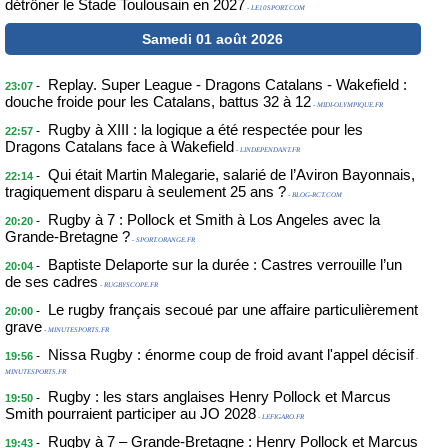
détrôner le Stade Toulousain en 2027
- LE10SPORT.COM
Samedi 01 août 2026
Replay. Super League - Dragons Catalans - Wakefield :
-
23:07
douche froide pour les Catalans, battus 32 à 12
- MIDI-OLYMPIQUE.FR
Rugby à XIII : la logique a été respectée pour les
-
22:57
Dragons Catalans face à Wakefield
- LINDEPENDANT.FR
Qui était Martin Malegarie, salarié de l’Aviron Bayonnais,
-
22:14
tragiquement disparu à seulement 25 ans ?
- BLOG-RCT.COM
Rugby à 7 : Pollock et Smith à Los Angeles avec la
-
20:20
Grande-Bretagne ?
- SPORT.ORANGE.FR
Baptiste Delaporte sur la durée : Castres verrouille l’un
-
20:04
de ses cadres
- RUGBYSCOPE.FR
Le rugby français secoué par une affaire particulièrement
-
20:00
grave
- MINUTESPORTS.FR
Nissa Rugby : énorme coup de froid avant l'appel décisif
-
19:56
-
MINUTESPORTS.FR
Rugby : les stars anglaises Henry Pollock et Marcus
-
19:50
Smith pourraient participer au JO 2028
- LEFIGARO.FR
Rugby à 7 – Grande-Bretagne : Henry Pollock et Marcus
-
19:43