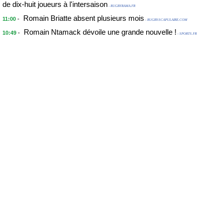
de dix-huit joueurs à l'intersaison
- RUGBYRAMA.FR
Romain Briatte absent plusieurs mois
-
11:00
- RUGBY-SCAPULAIRE.COM
Romain Ntamack dévoile une grande nouvelle !
-
10:49
- SPORTS.FR